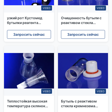
VIDEO
VIDEO
узкий рот Кустомед
Очищенность бутыли с
бутылки реагента
реактивом стекла
аптекаря 2.2г/Км3
кварца сплавленного
широкий рот смолотый
кремнезема прозрачная
Запросить сейчас
Запросить сейчас
внутри
с завинчивыми пробками
VIDEO
VIDEO
Теплостойкая высокая
Бутыль с реактивом
температура склянок
стекла кремнезема
бутыли с реактивом
очищенности