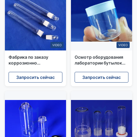
VIDEO
VIDEO
Фабрика по заказу
Осмотр оборудования
коррозионно
лаборатории бутылок
устойчивая молотая
реагента химического
кварцевая бутылка
хранения стеклянный
Запросить сейчас
Запросить сейчас
полностью строгий