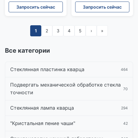
лаборатории стекла
прозрачная сплавила с
Запросить сейчас
Запросить сейчас
кварца
завинчивыми пробками
2.2g/Cm3
1
2
3
4
5
›
»
Все категории
Стеклянная пластинка кварца
464
Подвергать механической обработке стекла
70
точности
Стеклянная лампа кварца
294
"Кристальная пение чаши"
42