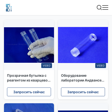
VIDEO
VIDEO
Прозрачная бутылка с
Оборудование
реагентом из кварцевой
лаборатории Андвансед
нитки
стеклянное, химическое
хранение разливает
Запросить сейчас
Запросить сейчас
полностью строгий
осмотр по бутылкам