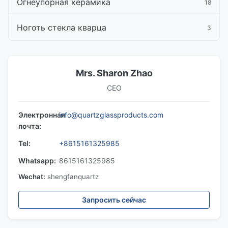
Огнеупорная керамика
18
Ноготь стекла кварца
3
Mrs. Sharon Zhao
CEO
Электронная
info@quartzglassproducts.com
почта:
Tel:
+8615161325985
Whatsapp:
8615161325985
Wechat:
shengfanquartz
Запросить сейчас