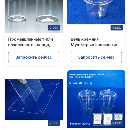
VIDEO
VIDEO
Промышленные тигли
цель кремния
плавленного кварца,
Мултикрысталлине тигля
применение химии тигля
сплавленного
кремнезема кварца
кремнезема 5-2500мл
Запросить сейчас
Запросить сейчас
солнечная
VIDEO
VIDEO