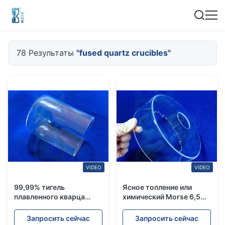
78 Результаты
"fused quartz crucibles"
VIDEO
VIDEO
99,99% тигель
Ясное топление или
плавленного кварца
химический Morse 6,5
лаборатории Sio2
тигля плавленного
прозрачный
кварца
Запросить сейчас
Запросить сейчас