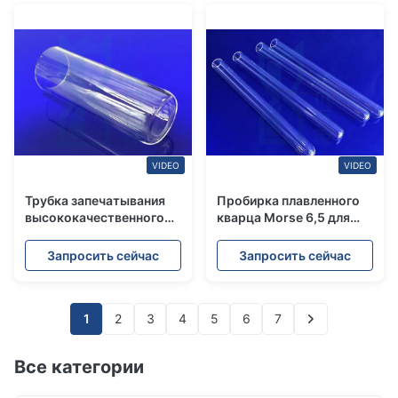
VIDEO
VIDEO
Трубка запечатывания
Пробирка плавленного
высококачественного
кварца Morse 6,5 для
теплостойкого конца
лаборатории
трубки одного кварца
Запросить сейчас
Запросить сейчас
сплавленного
кремнезема закрытая
1
2
3
4
5
6
7
Все категории