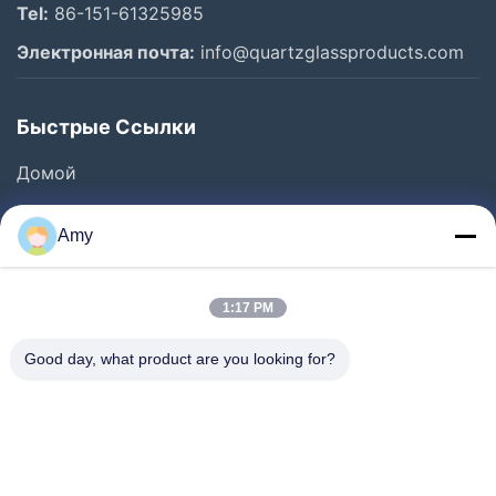
Tel:
86-151-61325985
Электронная почта:
info@quartzglassproducts.com
Быстрые Ссылки
Домой
Продукты
Amy
Видеозаписи
О Нас
1:17 PM
Экскурсия По Заводу
Good day, what product are you looking for?
Контроль Качества
Запросите Цитату
Новости
Случаи