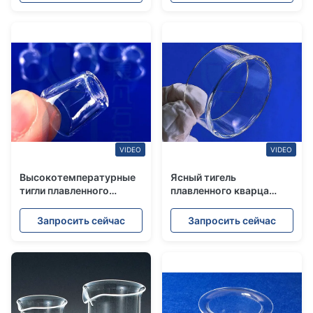
VIDEO
VIDEO
Высокотемпературные
Ясный тигель
тигли плавленного
плавленного кварца
кварца для топления/
лаборатории Кристл
химиката
кварца
Запросить сейчас
Запросить сейчас