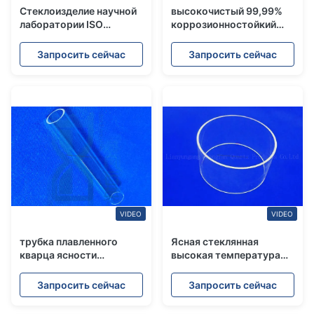
Стеклоизделие научной
высокочистый 99,99%
лаборатории ISO
коррозионностойкий
плавленного кварца
кварцевый тиглил с
индустрии химии
крышкой
Запросить сейчас
Запросить сейчас
VIDEO
VIDEO
трубка плавленного
Ясная стеклянная
кварца ясности
высокая температура
2.2g/Cm3 теплостойкая
трубки плавленного
для
кварца жары цилиндра
Запросить сейчас
Запросить сейчас
УЛЬТРАФИОЛЕТОВЫХ
ламп